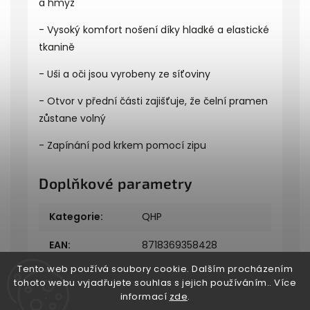
a hmyz
- Vysoký komfort nošení díky hladké a elastické
tkanině
- Uši a oči jsou vyrobeny ze síťoviny
- Otvor v přední části zajišťuje, že čelní pramen
zůstane volný
- Zapínání pod krkem pomocí zipu
Doplňkové parametry
Kategorie
:
QHP
EAN
:
8718369358428
Tento web používá soubory cookie. Dalším procházením
tohoto webu vyjadřujete souhlas s jejich používáním.. Více
informací
zde
.