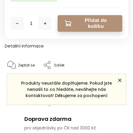
Přidat do
košíku
Detailní informace
Zeptat se
Sdílet
Produkty neustále doplňujeme. Pokud jste
nenašli to co hledáte, neváhejte nás
Dárek zdarma
kontaktovat! Děkujeme za pochopení
ke každé objednávce
Doprava zdarma
pro objednávky po ČR nad 3000 Kč