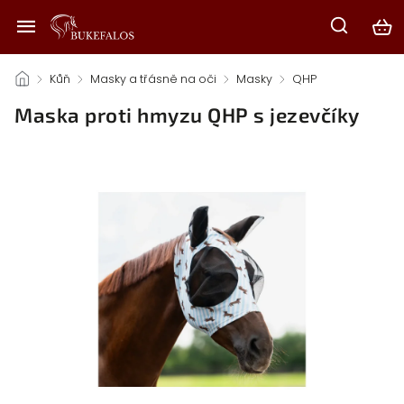
/
Kůň
/
Masky a třásně na oči
/
Masky
/
QHP
/
Maska proti hmyzu QHP s jezevčíky