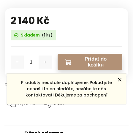
2 140 Kč
Skladem
(1 ks)
Přidat do
košíku
Produkty neustále doplňujeme. Pokud jste
Detailní informace
nenašli to co hledáte, neváhejte nás
kontaktovat! Děkujeme za pochopení
Zeptat se
Sdílet