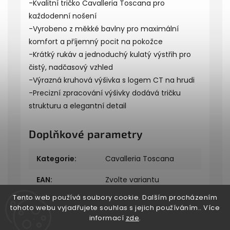
-Kvalitní tričko Cavalleria Toscana pro
každodenní nošení
-Vyrobeno z měkké bavlny pro maximální
komfort a příjemný pocit na pokožce
-Krátký rukáv a jednoduchý kulatý výstřih pro
čistý, nadčasový vzhled
-Výrazná kruhová výšivka s logem CT na hrudi
-Precizní zpracování výšivky dodává tričku
strukturu a elegantní detail
Doplňkové parametry
Kategorie
:
Cavalleria Toscana
EAN
:
Zvolte variantu
Tento web používá soubory cookie. Dalším procházením
tohoto webu vyjadřujete souhlas s jejich používáním.. Více
informací
zde
.