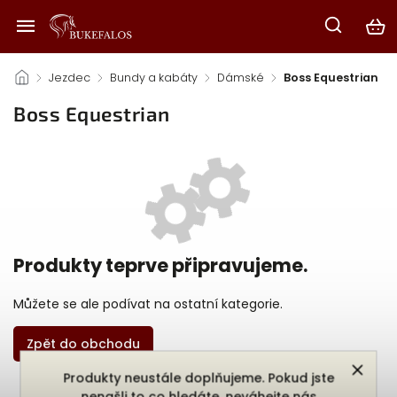
/
Jezdec
/
Bundy a kabáty
/
Dámské
/
Boss Equestrian
Boss Equestrian
Produkty teprve připravujeme.
Můžete se ale podívat na ostatní kategorie.
Zpět do obchodu
Produkty neustále doplňujeme. Pokud jste
nenašli to co hledáte, neváhejte nás