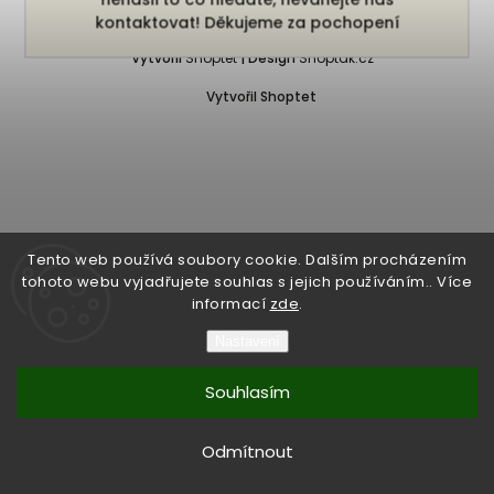
Copyright 2026
Bukefalos
. Všechna práva vyhrazena.
kontaktovat! Děkujeme za pochopení
Vytvořil
Shoptet
| Design
Shoptak.cz
Vytvořil Shoptet
Tento web používá soubory cookie. Dalším procházením
tohoto webu vyjadřujete souhlas s jejich používáním.. Více
informací
zde
.
Nastavení
Souhlasím
Odmítnout