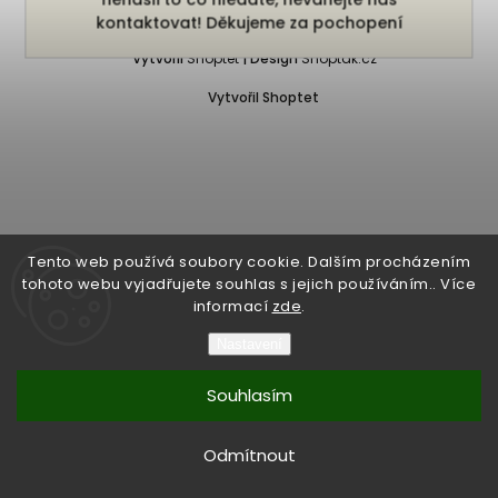
Copyright 2026
Bukefalos
. Všechna práva vyhrazena.
kontaktovat! Děkujeme za pochopení
Vytvořil
Shoptet
| Design
Shoptak.cz
Vytvořil Shoptet
Tento web používá soubory cookie. Dalším procházením
tohoto webu vyjadřujete souhlas s jejich používáním.. Více
informací
zde
.
Nastavení
Souhlasím
Odmítnout