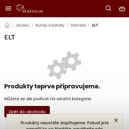
/
Jezdec
/
Bundy a kabáty
/
Dámské
/
ELT
ELT
Produkty teprve připravujeme.
Můžete se ale podívat na ostatní kategorie.
Zpět do obchodu
Produkty neustále doplňujeme. Pokud jste
nenašli to co hledáte, neváhejte nás