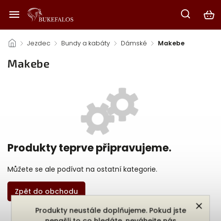
/
Jezdec
/
Bundy a kabáty
/
Dámské
/
Makebe
Makebe
Produkty teprve připravujeme.
Můžete se ale podívat na ostatní kategorie.
Zpět do obchodu
Produkty neustále doplňujeme. Pokud jste
nenašli to co hledáte, neváhejte nás