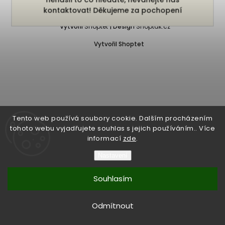
Copyright 2026
Bukefalos
. Všechna práva vyhrazena.
kontaktovat! Děkujeme za pochopení
Vytvořil
Shoptet
| Design
Shoptak.cz
Vytvořil Shoptet
Tento web používá soubory cookie. Dalším procházením
tohoto webu vyjadřujete souhlas s jejich používáním.. Více
informací
zde
.
Nastavení
Souhlasím
Odmítnout