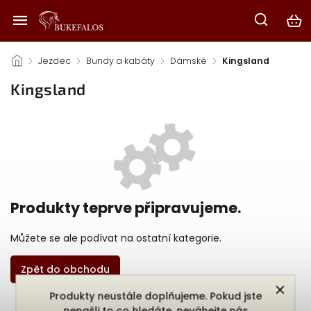
/
Jezdec
/
Bundy a kabáty
/
Dámské
/
Kingsland
Kingsland
Produkty teprve připravujeme.
Můžete se ale podívat na ostatní kategorie.
Zpět do obchodu
Produkty neustále doplňujeme. Pokud jste
nenašli to co hledáte, neváhejte nás