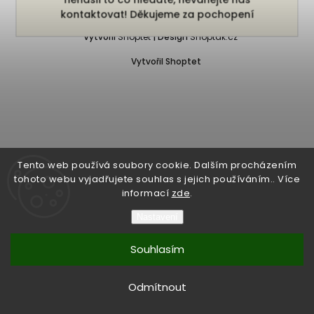
Copyright 2026
Bukefalos
. Všechna práva vyhrazena.
kontaktovat! Děkujeme za pochopení
Vytvořil
Shoptet
| Design
Shoptak.cz
Vytvořil Shoptet
Tento web používá soubory cookie. Dalším procházením
tohoto webu vyjadřujete souhlas s jejich používáním.. Více
informací
zde
.
Nastavení
Souhlasím
Odmítnout