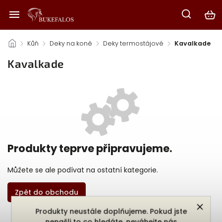
/
Kůň
/
Deky na koně
/
Deky termostájové
/
Kavalkade
Kavalkade
Produkty teprve připravujeme.
Můžete se ale podívat na ostatní kategorie.
Zpět do obchodu
Produkty neustále doplňujeme. Pokud jste
nenašli to co hledáte, neváhejte nás