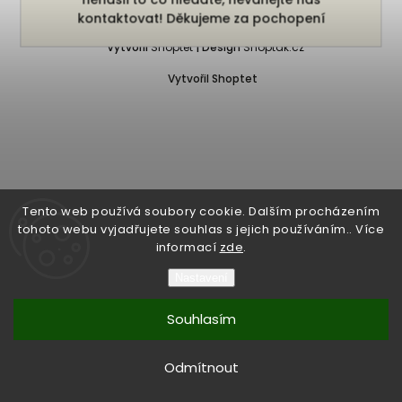
Copyright 2026
Bukefalos
. Všechna práva vyhrazena.
kontaktovat! Děkujeme za pochopení
Vytvořil
Shoptet
| Design
Shoptak.cz
Vytvořil Shoptet
Tento web používá soubory cookie. Dalším procházením
tohoto webu vyjadřujete souhlas s jejich používáním.. Více
informací
zde
.
Nastavení
Souhlasím
Odmítnout