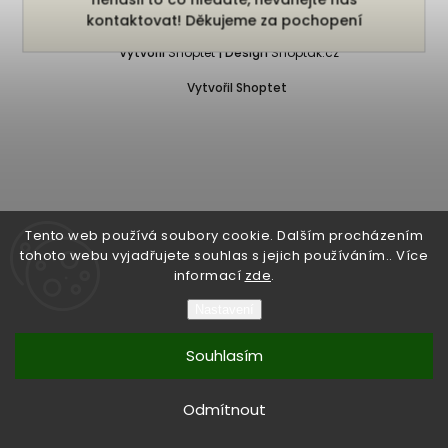
Copyright 2026
Bukefalos
. Všechna práva vyhrazena.
kontaktovat! Děkujeme za pochopení
Vytvořil
Shoptet
| Design
Shoptak.cz
Vytvořil Shoptet
Tento web používá soubory cookie. Dalším procházením
tohoto webu vyjadřujete souhlas s jejich používáním.. Více
informací
zde
.
Nastavení
Souhlasím
Odmítnout