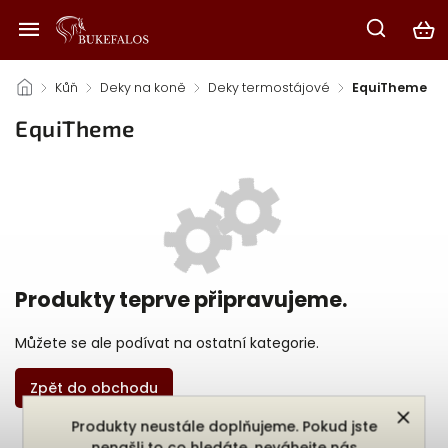
/
Kůň
/
Deky na koně
/
Deky termostájové
/
EquiTheme
EquiTheme
Produkty teprve připravujeme.
Můžete se ale podívat na ostatní kategorie.
Zpět do obchodu
Produkty neustále doplňujeme. Pokud jste
nenašli to co hledáte, neváhejte nás