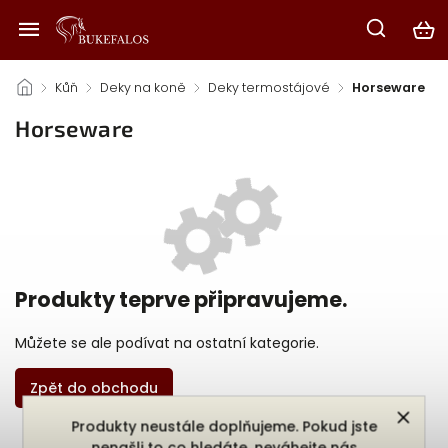
/
Kůň
/
Deky na koně
/
Deky termostájové
/
Horseware
Horseware
Produkty teprve připravujeme.
Můžete se ale podívat na ostatní kategorie.
Zpět do obchodu
Produkty neustále doplňujeme. Pokud jste
nenašli to co hledáte, neváhejte nás