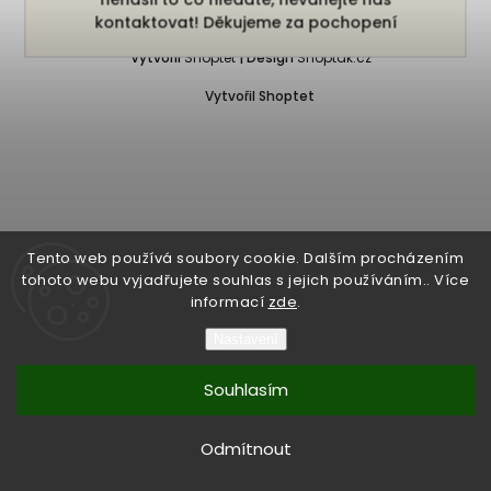
Copyright 2026
Bukefalos
. Všechna práva vyhrazena.
kontaktovat! Děkujeme za pochopení
Vytvořil
Shoptet
| Design
Shoptak.cz
Vytvořil Shoptet
Tento web používá soubory cookie. Dalším procházením
tohoto webu vyjadřujete souhlas s jejich používáním.. Více
informací
zde
.
Nastavení
Souhlasím
Odmítnout