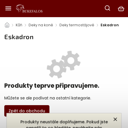
/
Kůň
/
Deky na koně
/
Deky termostájové
/
Eskadron
Eskadron
Produkty teprve připravujeme.
Můžete se ale podívat na ostatní kategorie.
Zpět do obchodu
Produkty neustále doplňujeme. Pokud jste
nenašli to co hledáte, neváhejte nás