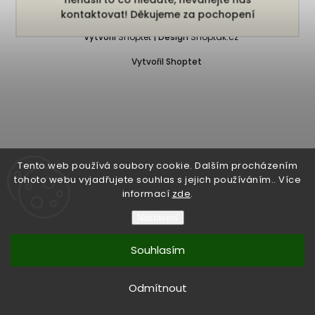
Copyright 2026
Bukefalos
. Všechna práva vyhrazena.
kontaktovat! Děkujeme za pochopení
Vytvořil
Shoptet
| Design
Shoptak.cz
Vytvořil Shoptet
Tento web používá soubory cookie. Dalším procházením
tohoto webu vyjadřujete souhlas s jejich používáním.. Více
informací
zde
.
Nastavení
Souhlasím
Odmítnout