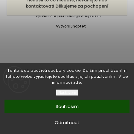
Copyright 2026
Bukefalos
. Všechna práva vyhrazena.
kontaktovat! Děkujeme za pochopení
Vytvořil
Shoptet
| Design
Shoptak.cz
Vytvořil Shoptet
Tento web používá soubory cookie. Dalším procházením
tohoto webu vyjadřujete souhlas s jejich používáním.. Více
informací
zde
.
Nastavení
Souhlasím
Odmítnout