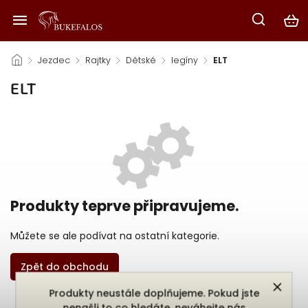
/
Jezdec
/
Rajtky
/
Dětské
/
legíny
/
ELT
ELT
Produkty teprve připravujeme.
Můžete se ale podívat na ostatní kategorie.
Zpět do obchodu
Produkty neustále doplňujeme. Pokud jste
nenašli to co hledáte, neváhejte nás