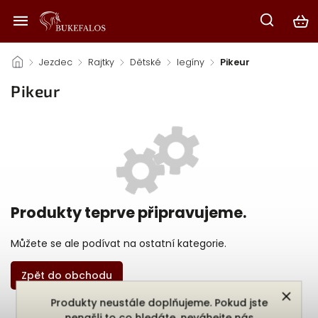
/
Jezdec
/
Rajtky
/
Dětské
/
legíny
/
Pikeur
Pikeur
Produkty teprve připravujeme.
Můžete se ale podívat na ostatní kategorie.
Zpět do obchodu
Produkty neustále doplňujeme. Pokud jste
nenašli to co hledáte, neváhejte nás