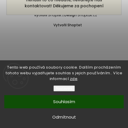
Copyright 2026
Bukefalos
. Všechna práva vyhrazena.
kontaktovat! Děkujeme za pochopení
Vytvořil
Shoptet
| Design
Shoptak.cz
Vytvořil Shoptet
Tento web používá soubory cookie. Dalším procházením
tohoto webu vyjadřujete souhlas s jejich používáním.. Více
informací
zde
.
Nastavení
Souhlasím
Odmítnout