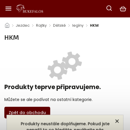
/
Jezdec
/
Rajtky
/
Dětské
/
legíny
/
HKM
HKM
Produkty teprve připravujeme.
Můžete se ale podívat na ostatní kategorie.
Zpět do obchodu
Produkty neustále doplňujeme. Pokud jste
nenašli to co hledáte, neváhejte nás