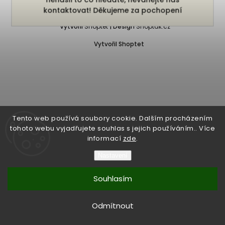
Copyright 2026
Bukefalos
. Všechna práva vyhrazena.
kontaktovat! Děkujeme za pochopení
Vytvořil
Shoptet
| Design
Shoptak.cz
Vytvořil Shoptet
Tento web používá soubory cookie. Dalším procházením
tohoto webu vyjadřujete souhlas s jejich používáním.. Více
informací
zde
.
Nastavení
Souhlasím
Odmítnout