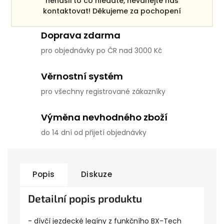
nenašli to co hledáte, neváhejte nás
ke každé objednávce
kontaktovat! Děkujeme za pochopení
Doprava zdarma
pro objednávky po ČR nad 3000 Kč
Věrnostní systém
pro všechny registrované zákazníky
Výměna nevhodného zboží
do 14 dní od přijetí objednávky
Popis
Diskuze
Detailní popis produktu
- dívčí jezdecké legíny z funkčního BX-Tech