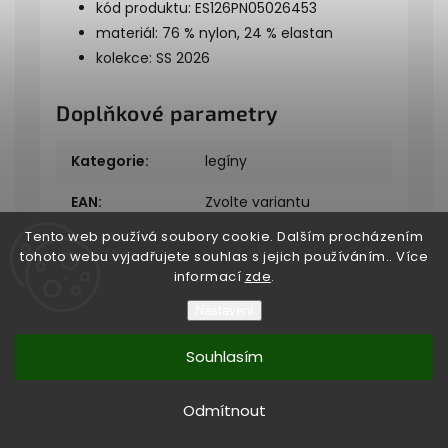
kód produktu: ES126PN05026453
materiál: 76 % nylon, 24 % elastan
kolekce: SS 2026
Doplňkové parametry
Kategorie
:
legíny
EAN
:
Zvolte variantu
Tento web používá soubory cookie. Dalším procházením
tohoto webu vyjadřujete souhlas s jejich používáním.. Více
informací
zde
.
Nastavení
Copyright 2026
Bukefalos
. Všechna práva vyhrazena.
Souhlasím
Vytvořil
Shoptet
| Design
Shoptak.cz
Vytvořil Shoptet
Odmítnout