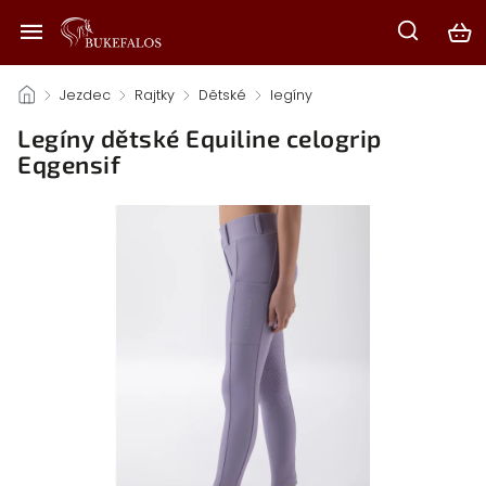
/
Jezdec
/
Rajtky
/
Dětské
/
legíny
/
Legíny dětské Equiline celogrip
Eqgensif